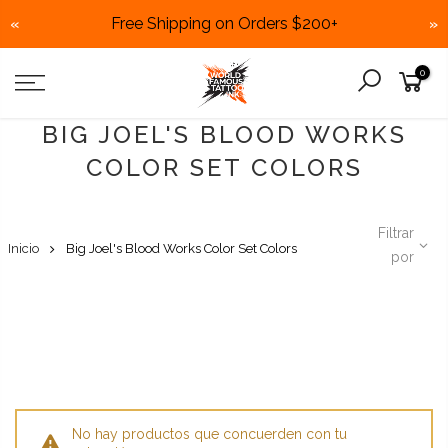
Free Shipping on Orders $200+
«
»
Skip
0
to
content
BIG JOEL'S BLOOD WORKS
COLOR SET COLORS
Filtrar
Inicio
Big Joel's Blood Works Color Set Colors
por
No hay productos que concuerden con tu