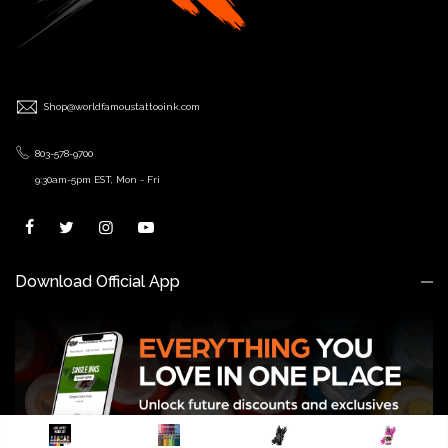
Shop@worldfamoustattooink.com
803-578-9700
9:30am-5pm EST, Mon - Fri
Download Official App